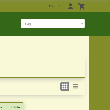
DKK
te
Sidste