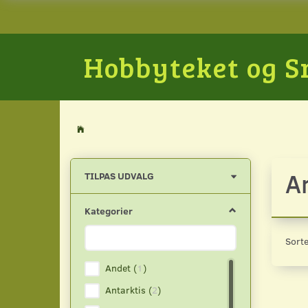
Hobbyteket og 
A
Skifte
TILPAS UDVALG
filter
Kategorier
Sorte
Andet
(
1
)
Antarktis
(
2
)