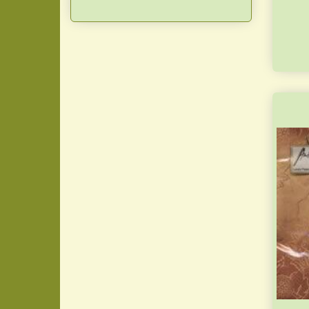
Spil og Sport
(
8
)
Strand
(
7
)
Tal og Tekst
(
3
)
Transport
(
9
)