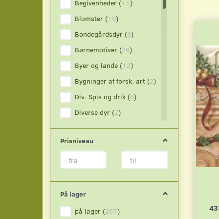
Begivenheder
(
11
)
Blomster
(
19
)
Bondegårdsdyr
(
8
)
Børnemotiver
(
26
)
Byer og lande
(
12
)
Bygninger af forsk. art
(
2
)
Div. Spis og drik
(
6
)
Diverse dyr
(
2
)
Drikkevarer
(
4
)
Prisniveau
Dyr
(
1
)
Engle og Alfer
(
8
)
Fisk og andre vanddyr
(
1
)
Frugt
(
9
)
På lager
Fugle
(
13
)
43
på lager
(
267
)