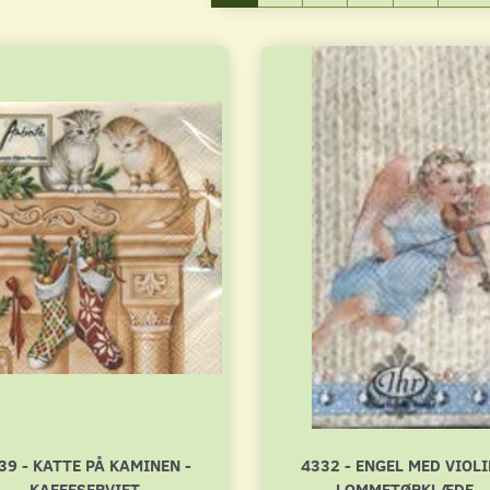
39 - KATTE PÅ KAMINEN -
4332 - ENGEL MED VIOLI
KAFFESERVIET
LOMMETØRKLÆDE