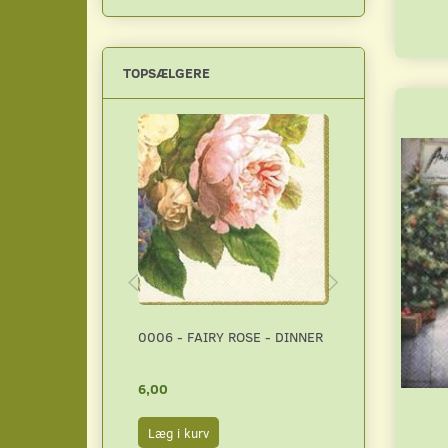
Grøntsager
(
1
)
Haven
(
2
)
Heste og ponyer
(
6
)
TOPSÆLGERE
Hunde
(
18
)
I skoven
(
16
)
Julemotiver
(
31
)
Jungledyr
(
8
)
Katte
(
10
)
Køkkenting
(
1
)
Mennesker
(
12
)
Mønstre
(
1
)
0006 - FAIRY ROSE - DINNER
120040 ATC 
Musik
(
2
)
6,00
5,00
Naturen
(
8
)
Påske
(
2
)
Læg i kurv
Læg i kurv