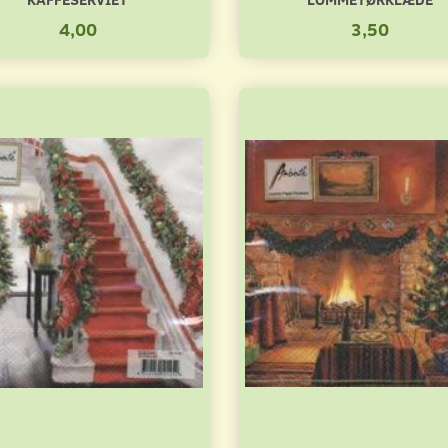
4,00
3,50
ARK SMÅ BIER
ATC KARTON TIL 9 KORT
ATC LABELS - 9
3,00
5,00
Læg i kurv
Læg i kurv