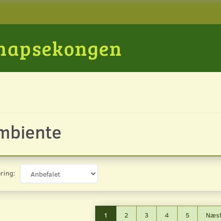
Snapsekongen
mbiente
ring:
1
2
3
4
5
Næs