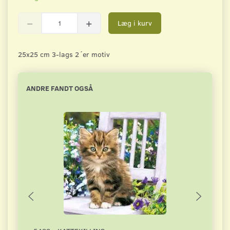
Læg i kurv
25x25 cm 3-lags 2´er motiv
ANDRE FANDT OGSÅ
Pop