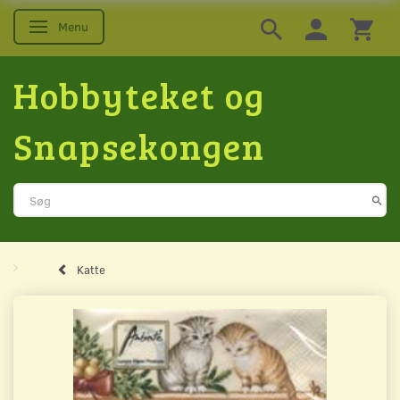
Menu
Skifte navigation
Hobbyteket og
Snapsekongen
Katte