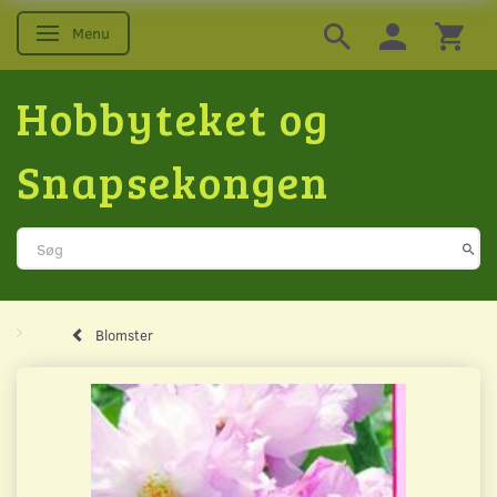
Menu
Skifte navigation
Hobbyteket og
Snapsekongen
Blomster