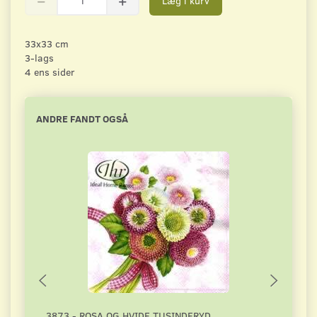
Læg i kurv
33x33 cm
3-lags
4 ens sider
ANDRE FANDT OGSÅ
3873 - ROSA OG HVIDE TUSINDFRYD
3066