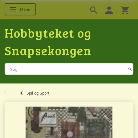
Menu
Skifte navigation
Hobbyteket og
Snapsekongen
Spil og Sport