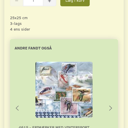
Læg i kurv
25x25 cm
3-lags
4 ens sider
ANDRE FANDT OGSÅ
4615 - FRIMÆRKER MED VINTERSPORT
3783