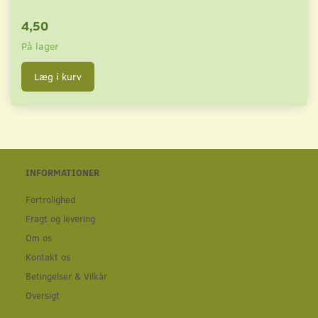
4,50
På lager
Læg i kurv
INFORMATIONER
Fortrolighed
Fragt og levering
Om os
Kontakt os
Betingelser & Vilkår
Oversigt