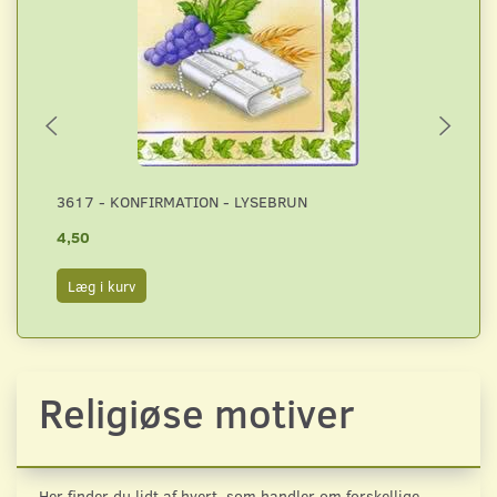
3617 - KONFIRMATION - LYSEBRUN
36
4,50
4,
Læg i kurv
L
Religiøse motiver
Her finder du lidt af hvert, som handler om forskellige