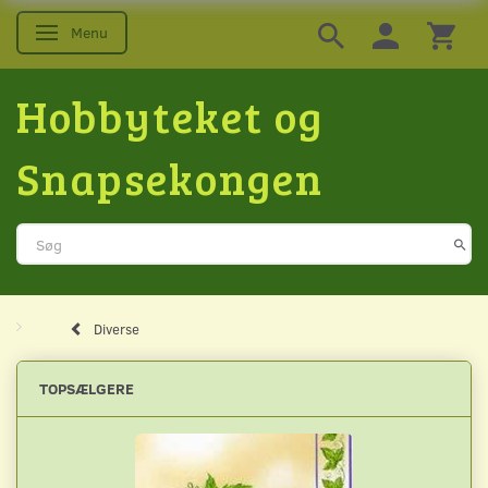
Menu
Skifte navigation
Hobbyteket og
Snapsekongen
Diverse
TOPSÆLGERE