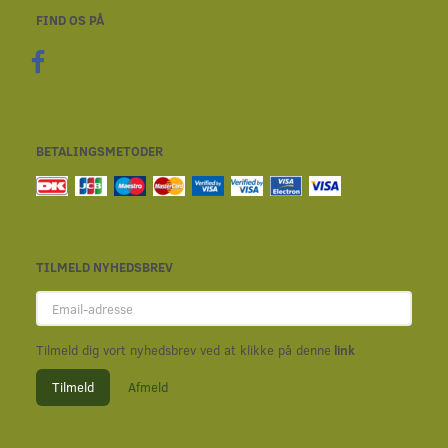
FIND OS PÅ
BETALINGSMETODER
TILMELD NYHEDSBREV
Email-
adresse
Tilmeld dig vort nyhedsbrev ved at klikke på denne
link
Tilmeld
Afmeld