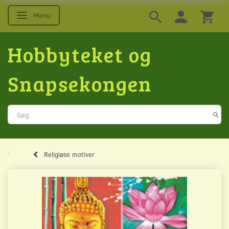
Menu
Skifte navigation
Hobbyteket og
Snapsekongen
Religiøse motiver