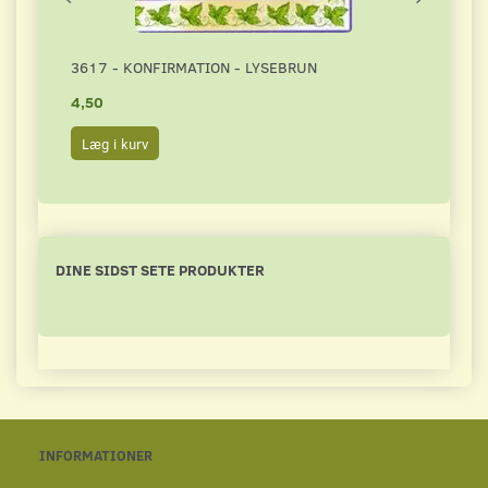
3617 - KONFIRMATION - LYSEBRUN
3616
4,50
4,50
Læg i kurv
Læg 
DINE SIDST SETE PRODUKTER
INFORMATIONER