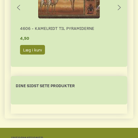
4606 - KAMELRIDT TIL PYRAMIDERNE
5399
4,50
5,00
Læg i kurv
Læg 
DINE SIDST SETE PRODUKTER
INFORMATIONER