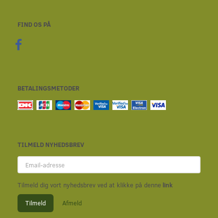
FIND OS PÅ
BETALINGSMETODER
TILMELD NYHEDSBREV
Email-
adresse
Tilmeld dig vort nyhedsbrev ved at klikke på denne
link
Tilmeld
Afmeld