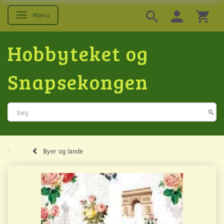
Menu
Skifte navigation
Hobbyteket og
Snapsekongen
Byer og lande