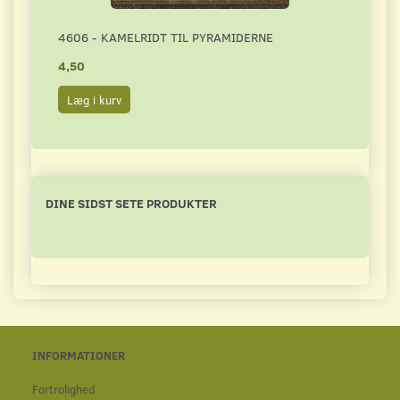
4606 - KAMELRIDT TIL PYRAMIDERNE
5399
4,50
5,00
Læg i kurv
Læg 
DINE SIDST SETE PRODUKTER
INFORMATIONER
Fortrolighed