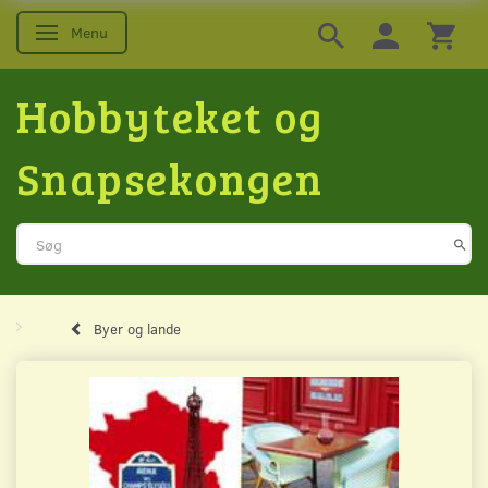
Menu
Skifte navigation
Hobbyteket og
Snapsekongen
Byer og lande