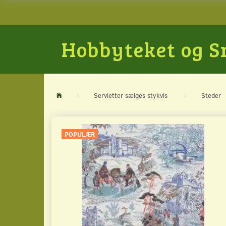
Hobbyteket og 
Servietter sælges stykvis
Steder
POPULÆR