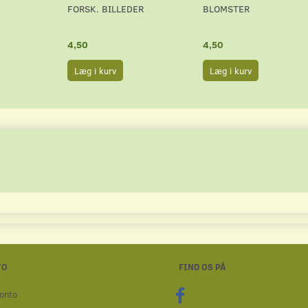
FORSK. BILLEDER
BLOMSTER
4,50
4,50
Læg i kurv
Læg i kurv
TO
FIND OS PÅ
onto