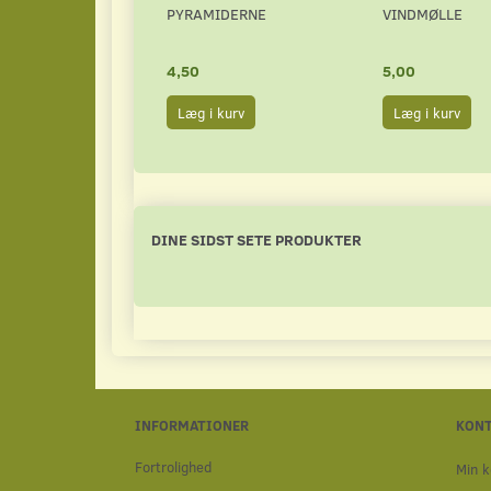
PYRAMIDERNE
VINDMØLLE
4,50
5,00
Læg i kurv
Læg i kurv
DINE SIDST SETE PRODUKTER
INFORMATIONER
KON
Fortrolighed
Min k