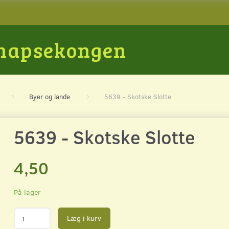
Snapsekongen
Byer og lande
5639 - Skotske Slotte
5639 - Skotske Slotte
4,50
På lager
Læg i kurv