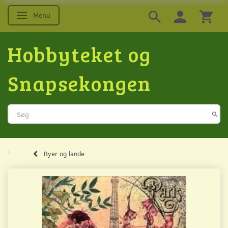
Menu
Skifte navigation
Hobbyteket og
Snapsekongen
Byer og lande