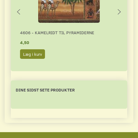
4606 - KAMELRIDT TIL PYRAMIDERNE
5399
4,50
5,00
Læg i kurv
Læg 
DINE SIDST SETE PRODUKTER