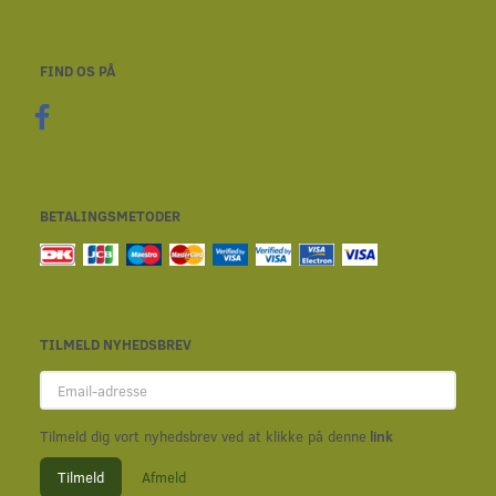
FIND OS PÅ
BETALINGSMETODER
TILMELD NYHEDSBREV
Email-
adresse
Tilmeld dig vort nyhedsbrev ved at klikke på denne
link
Tilmeld
Afmeld