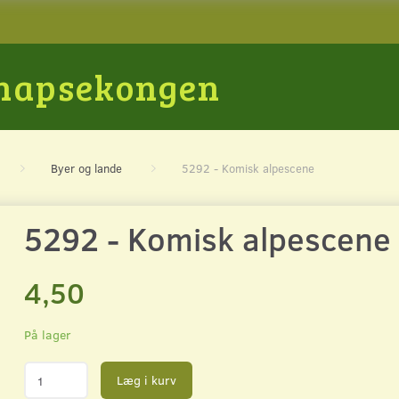
Snapsekongen
Byer og lande
5292 - Komisk alpescene
5292 - Komisk alpescene
4,50
På lager
Læg i kurv