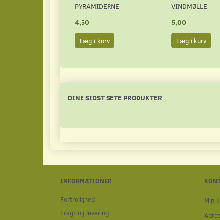
PYRAMIDERNE
VINDMØLLE
4,50
5,00
Læg i kurv
Læg i kurv
DINE SIDST SETE PRODUKTER
INFORMATIONER
KON
Fortrolighed
Min k
Fragt og levering
Adre