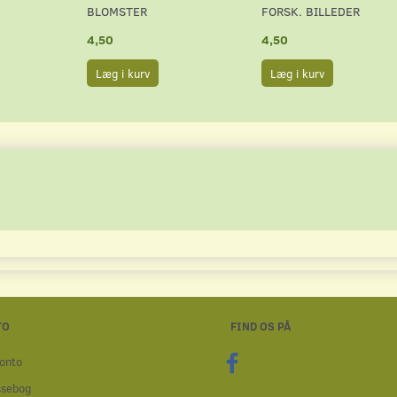
BLOMSTER
FORSK. BILLEDER
4,50
4,50
Læg i kurv
Læg i kurv
TO
FIND OS PÅ
onto
ssebog