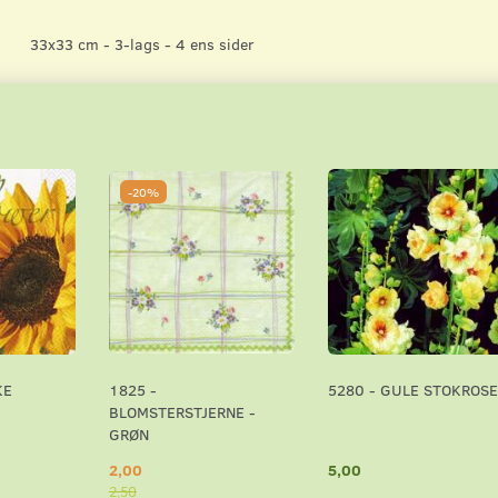
33x33 cm - 3-lags - 4 ens sider
-20%
KE
1825 -
5280 - GULE STOKROSE
BLOMSTERSTJERNE -
GRØN
2,00
5,00
2,50