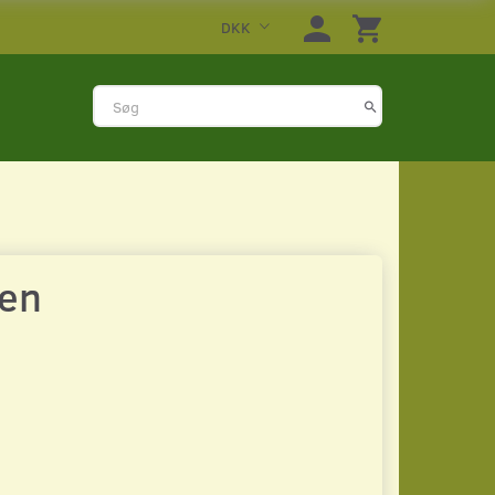
DKK
ken