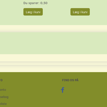
Du sparer:
0,50
Læg i kurv
Læg i kurv
TO
FIND OS PÅ
onto
ssebog
liste