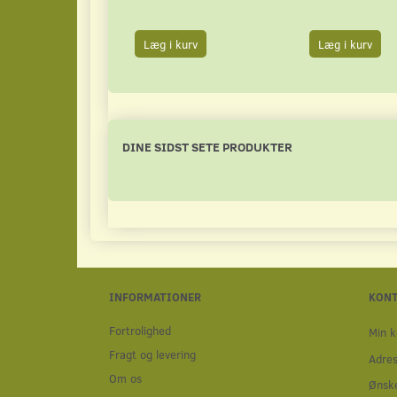
Læg i kurv
Læg i kurv
DINE SIDST SETE PRODUKTER
INFORMATIONER
KON
Fortrolighed
Min k
Fragt og levering
Adre
Om os
Ønske