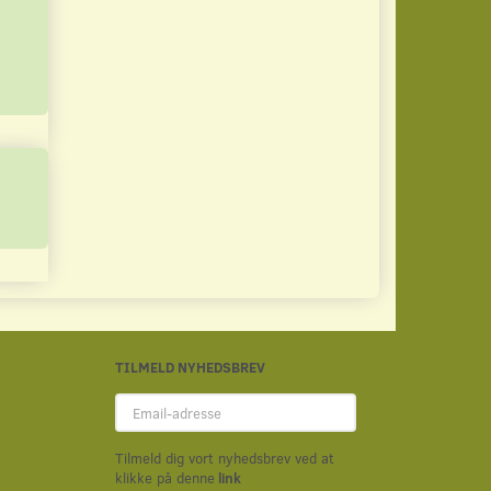
Læg i kurv
Læg i kurv
TILMELD NYHEDSBREV
Email-
adresse
Tilmeld dig vort nyhedsbrev ved at
klikke på denne
link