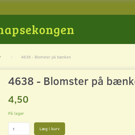
Snapsekongen
r
4638 - Blomster på bænken
4638 - Blomster på bæn
4,50
På lager
Læg i kurv