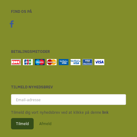
FIND OS PÅ
BETALINGSMETODER
TILMELD NYHEDSBREV
Email-
adresse
Tilmeld dig vort nyhedsbrev ved at klikke på denne
link
Tilmeld
Afmeld