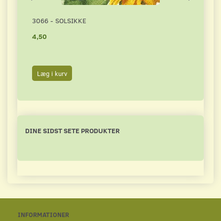
3066 - SOLSIKKE
1825
4,50
2,00
2,50
Du s
Læg i kurv
Læg 
DINE SIDST SETE PRODUKTER
INFORMATIONER