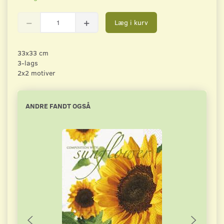
Læg i kurv
33x33 cm
3-lags
2x2 motiver
ANDRE FANDT OGSÅ
-2