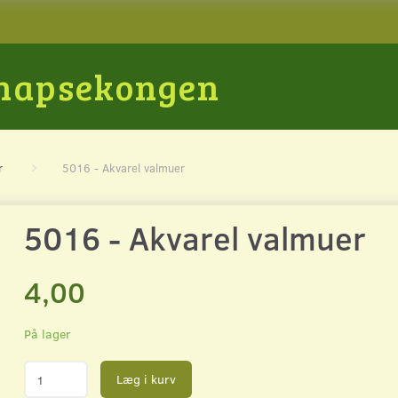
Snapsekongen
r
5016 - Akvarel valmuer
5016 - Akvarel valmuer
4,00
På lager
Læg i kurv