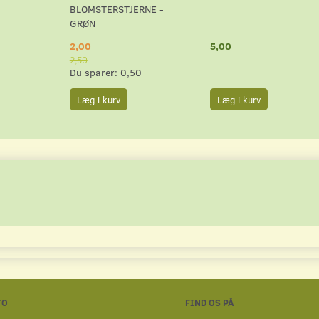
BLOMSTERSTJERNE -
GRØN
2,00
5,00
2,50
Du sparer:
0,50
Læg i kurv
Læg i kurv
TO
FIND OS PÅ