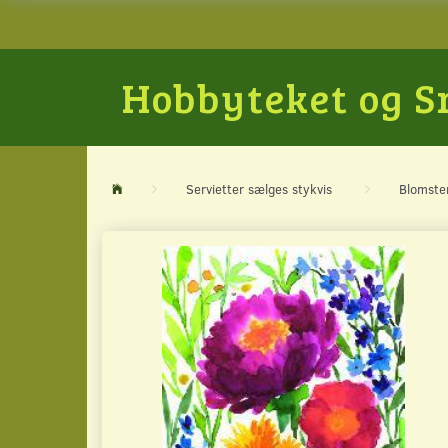
Hobbyteket og 
Servietter sælges stykvis
Blomste