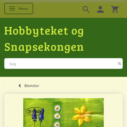
Menu
Skifte navigation
Hobbyteket og
Snapsekongen
Blomster