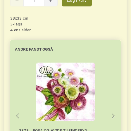
Læg i kurv
33x33 cm
3-lags
4 ens sider
ANDRE FANDT OGSÅ
3873 - ROSA OG HVIDE TUSINDFRYD
3066