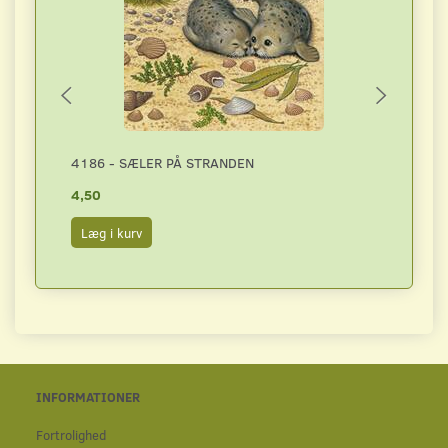
4186 - SÆLER PÅ STRANDEN
2979 
4,50
4,50
Læg i kurv
Læg i
INFORMATIONER
Fortrolighed