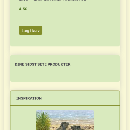
4,50
4,50
Læg i kurv
Læg 
DINE SIDST SETE PRODUKTER
INSPIRATION