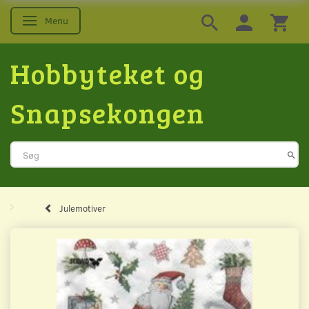
Menu
Skifte navigation
Hobbyteket og
Snapsekongen
Julemotiver