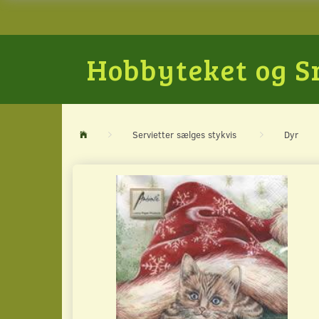
Hobbyteket og 
Servietter sælges stykvis
Dyr