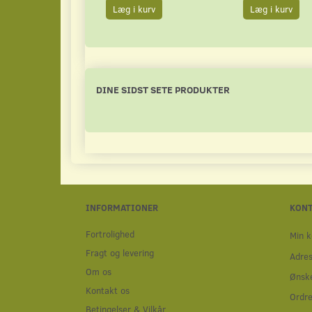
Læg i kurv
Læg i kurv
DINE SIDST SETE PRODUKTER
INFORMATIONER
KON
Fortrolighed
Min k
Fragt og levering
Adre
Om os
Ønske
Kontakt os
Ordre
Betingelser & Vilkår