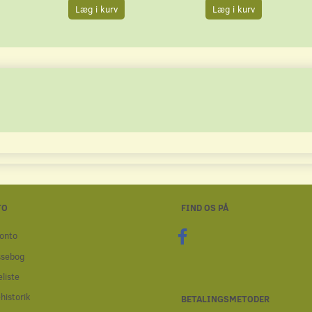
Læg i kurv
Læg i kurv
TO
FIND OS PÅ
onto
ssebog
liste
historik
BETALINGSMETODER