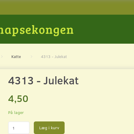
Snapsekongen
Katte
4313 - Julekat
4313 - Julekat
4,50
På lager
Læg i kurv