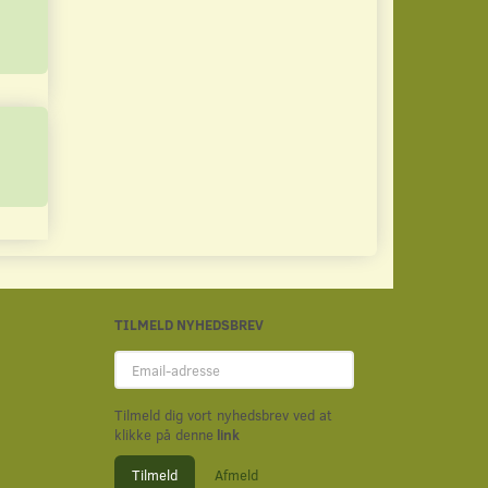
Læg i kurv
Læg i kurv
TILMELD NYHEDSBREV
Email-
adresse
Tilmeld dig vort nyhedsbrev ved at
klikke på denne
link
Tilmeld
Afmeld