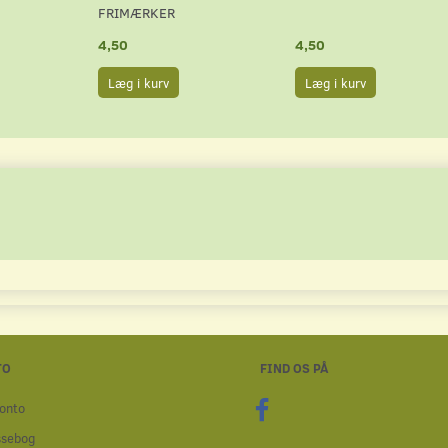
FRIMÆRKER
4,50
4,50
Læg i kurv
Læg i kurv
TO
FIND OS PÅ
onto
ssebog