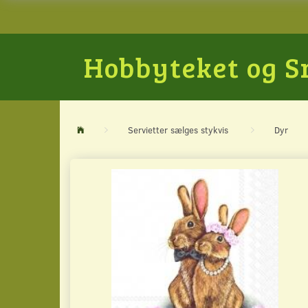
Hobbyteket og 
Servietter sælges stykvis
Dyr