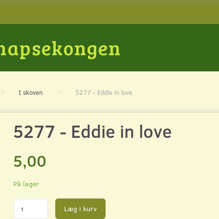
Snapsekongen
I skoven
5277 - Eddie in love
5277 - Eddie in love
5,00
På lager
Læg i kurv