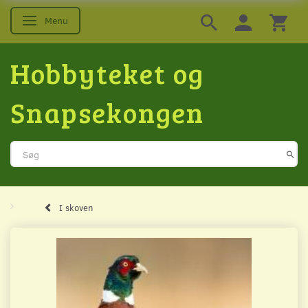
Menu
Skifte navigation
Hobbyteket og
Snapsekongen
I skoven