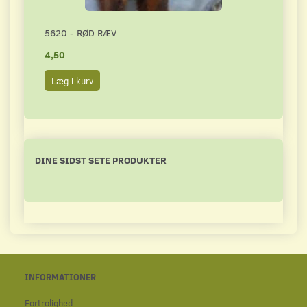
5620 - RØD RÆV
3560
4,50
4,50
Læg i kurv
Læg 
DINE SIDST SETE PRODUKTER
INFORMATIONER
Fortrolighed