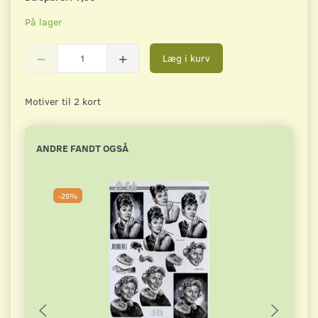
På lager
Læg i kurv
Motiver til 2 kort
ANDRE FANDT OGSÅ
-25%
-2