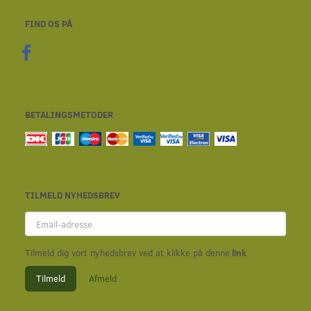
FIND OS PÅ
BETALINGSMETODER
TILMELD NYHEDSBREV
Email-
adresse
Tilmeld dig vort nyhedsbrev ved at klikke på denne
link
Tilmeld
Afmeld