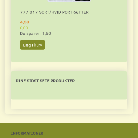
777.017 SORT/HVID PORTRÆTTER
DAHL
4,50
4,50
6,00
6,00
Du sparer:
1,50
Du s
Læg i kurv
Læg 
DINE SIDST SETE PRODUKTER
INFORMATIONER