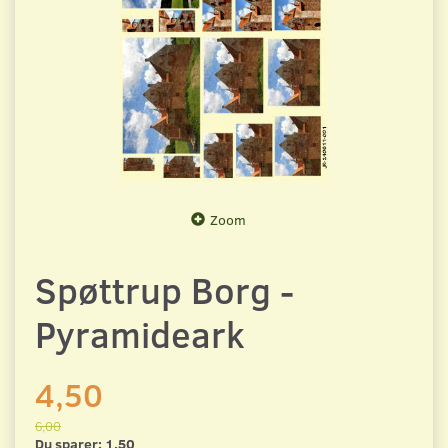
Zoom
Spøttrup Borg -
Pyramideark
4,50
6,00
Du sparer:
1,50