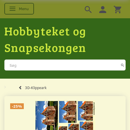
Menu
Skifte navigation
Hobbyteket og
Snapsekongen
3D-Klippeark
-25%