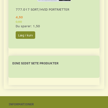
777.017 SORT/HVID PORTRÆTTER
DAHL
4,50
4,50
6,00
6,00
Du sparer:
1,50
Du s
Læg i kurv
Læg 
DINE SIDST SETE PRODUKTER
INFORMATIONER