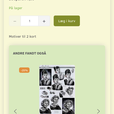
På lager
Læg i kurv
Motiver til 2 kort
ANDRE FANDT OGSÅ
-25%
-2