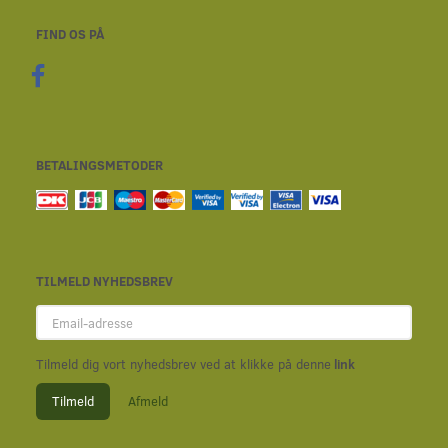
FIND OS PÅ
BETALINGSMETODER
TILMELD NYHEDSBREV
Email-
adresse
Tilmeld dig vort nyhedsbrev ved at klikke på denne
link
Tilmeld
Afmeld