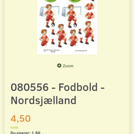
Zoom
080556 - Fodbold -
Nordsjælland
4,50
6,00
Du sparer:
1,50