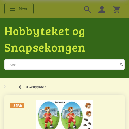
Menu
Skifte navigation
Hobbyteket og
Snapsekongen
3D-Klippeark
-25%