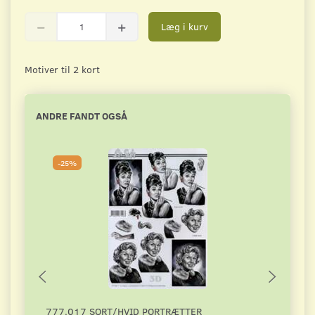
Læg i kurv
Motiver til 2 kort
ANDRE FANDT OGSÅ
-25%
-2
777.017 SORT/HVID PORTRÆTTER
DAHL