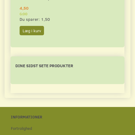
4,50
4,50
6,00
6,00
Du sparer:
1,50
Du s
Læg i kurv
Læg 
DINE SIDST SETE PRODUKTER
INFORMATIONER
Fortrolighed