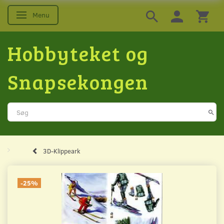
Menu
Skifte navigation
Hobbyteket og
Snapsekongen
3D-Klippeark
-25%