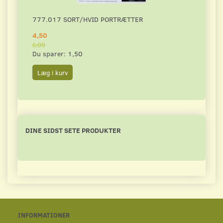
777.017 SORT/HVID PORTRÆTTER
DAHL
4,50
4,50
6,00
6,00
Du sparer:
1,50
Du s
Læg i kurv
Læg 
DINE SIDST SETE PRODUKTER
INFORMATIONER