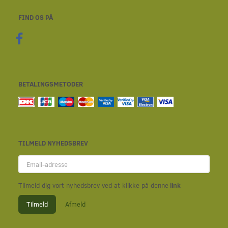
FIND OS PÅ
BETALINGSMETODER
TILMELD NYHEDSBREV
Email-
adresse
Tilmeld dig vort nyhedsbrev ved at klikke på denne
link
Tilmeld
Afmeld