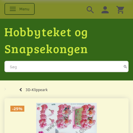
Menu
Skifte navigation
Hobbyteket og
Snapsekongen
3D-Klippeark
-25%