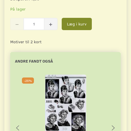
På lager
Læg i kurv
Motiver til 2 kort
ANDRE FANDT OGSÅ
-25%
-2