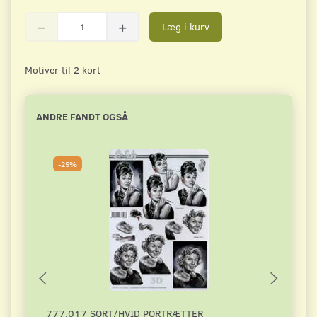
Læg i kurv
Motiver til 2 kort
ANDRE FANDT OGSÅ
-25%
-2
777.017 SORT/HVID PORTRÆTTER
DAHL