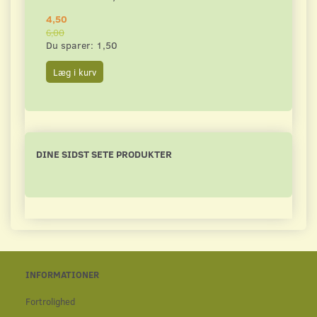
4,50
4,50
6,00
6,00
Du sparer:
1,50
Du s
Læg i kurv
Læg 
DINE SIDST SETE PRODUKTER
INFORMATIONER
Fortrolighed