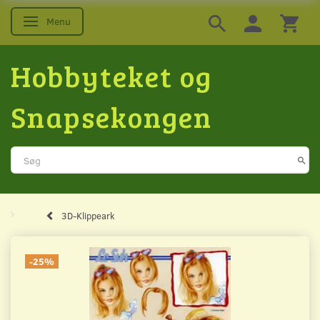
Menu
Skifte navigation
Hobbyteket og
Snapsekongen
3D-Klippeark
-25%