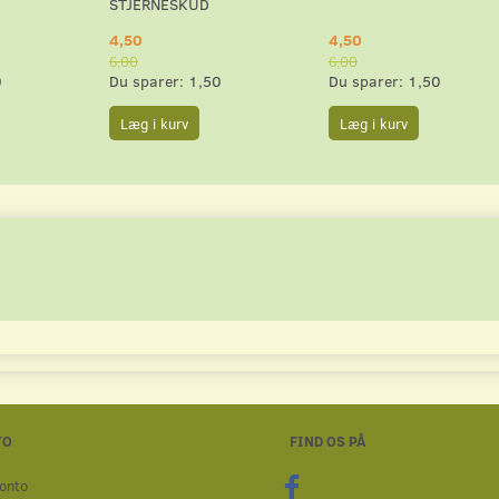
STJERNESKUD
4,50
4,50
6,00
6,00
0
Du sparer:
1,50
Du sparer:
1,50
Læg i kurv
Læg i kurv
TO
FIND OS PÅ
onto