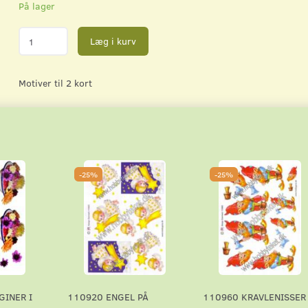
På lager
Læg i kurv
Motiver til 2 kort
-25%
-25%
GINER I
110920 ENGEL PÅ
110960 KRAVLENISSER