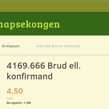
Snapsekongen
3D-Klippeark
4169.666 Brud ell. konfirmand
4169.666 Brud ell.
konfirmand
4,50
6,00
Du sparer:
1,50