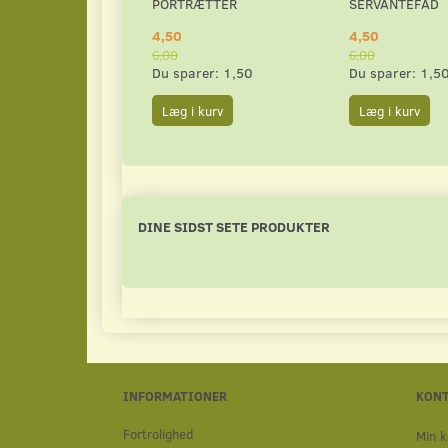
PORTRÆTTER
SERVANTEFAD
4,50
4,50
6,00
6,00
Du sparer:
1,50
Du sparer:
1,5
Læg i kurv
Læg i kurv
DINE SIDST SETE PRODUKTER
INFORMATIONER
KON
Fortrolighed
Min k