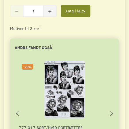
Læg i kurv
Motiver til 2 kort
ANDRE FANDT OGSÅ
-25%
-2
777.017 SORT/HVID PORTRÆTTER
DAHL