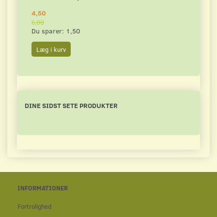
4,50
4,50
6,00
6,00
Du sparer:
1,50
Du s
Læg i kurv
Læg 
DINE SIDST SETE PRODUKTER
INFORMATIONER
Fortrolighed