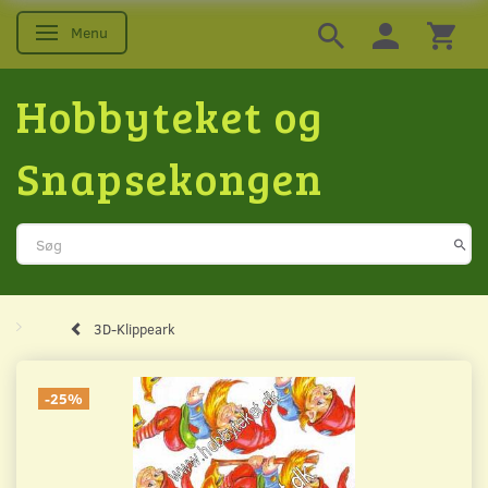
Menu
Skifte navigation
Hobbyteket og
Snapsekongen
3D-Klippeark
-25%