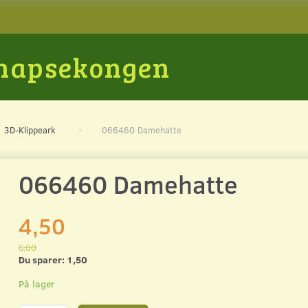
Snapsekongen
3D-Klippeark
066460 Damehatte
066460 Damehatte
4,50
6,00
Du sparer:
1,50
På lager