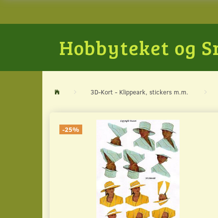
Hobbyteket og 
3D-Kort - Klippeark, stickers m.m.
-25%