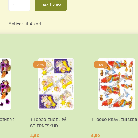
Læg i kurv
Motiver til 4 kort
-25%
-25%
GINER I
110920 ENGEL PÅ
110960 KRAVLENISSER
STJERNESKUD
4,50
4,50