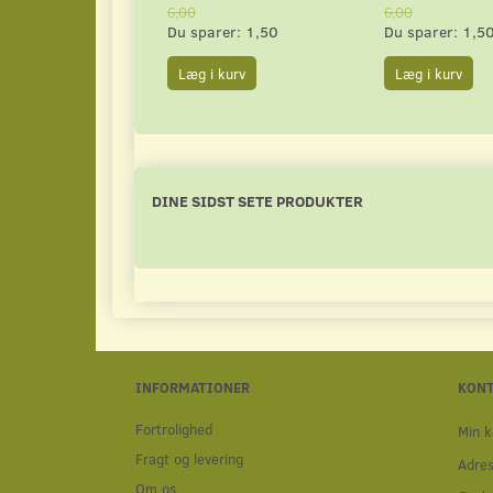
6,00
6,00
Du sparer:
1,50
Du sparer:
1,5
Læg i kurv
Læg i kurv
DINE SIDST SETE PRODUKTER
INFORMATIONER
KON
Fortrolighed
Min k
Fragt og levering
Adre
Om os