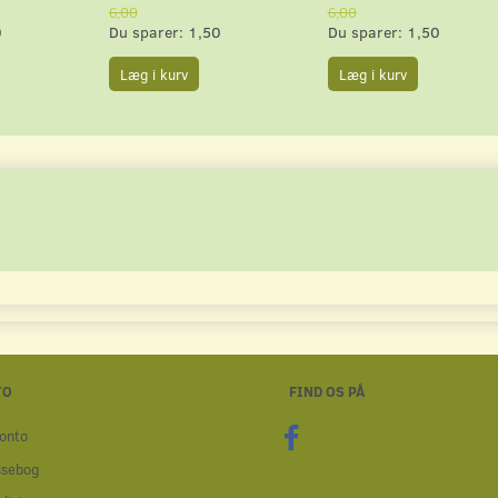
6,00
6,00
0
Du sparer:
1,50
Du sparer:
1,50
Læg i kurv
Læg i kurv
TO
FIND OS PÅ
onto
ssebog