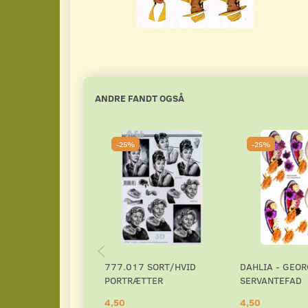
ANDRE FANDT OGSÅ
-25%
-25%
777.017 SORT/HVID
DAHLIA - GEOR
PORTRÆTTER
SERVANTEFAD
4,50
4,50