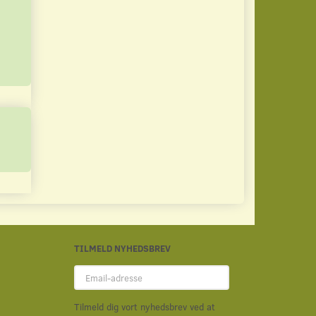
6,00
6,00
Du sparer:
1,50
Du sparer:
1,50
Læg i kurv
Læg i kurv
TILMELD NYHEDSBREV
Email-
adresse
Tilmeld dig vort nyhedsbrev ved at