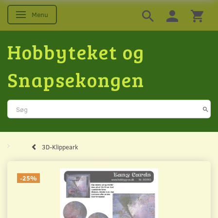
Menu
Skifte navigation
Hobbyteket og
Snapsekongen
3D-Klippeark
-25%