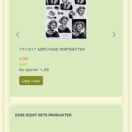
777.017 SORT/HVID PORTRÆTTER
DAHL
4,50
4,50
6,00
6,00
Du sparer:
1,50
Du s
Læg i kurv
Læg 
DINE SIDST SETE PRODUKTER