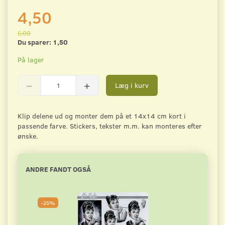
4,50
6,00
Du sparer:
1,50
På lager
Læg i kurv
Klip delene ud og monter dem på et 14x14 cm kort i
passende farve. Stickers, tekster m.m. kan monteres efter
ønske.
ANDRE FANDT OGSÅ
-25%
-2