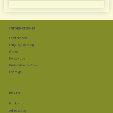
INFORMATIONER
Fortrolighed
Fragt og levering
Om os
Kontakt os
Betingelser & Vilkår
Oversigt
KONTO
Min konto
Adressebog