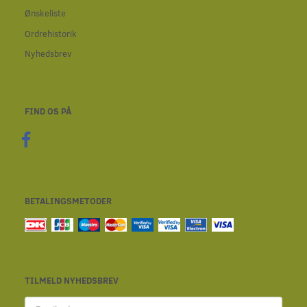
Ønskeliste
Ordrehistorik
Nyhedsbrev
FIND OS PÅ
BETALINGSMETODER
TILMELD NYHEDSBREV
Email-