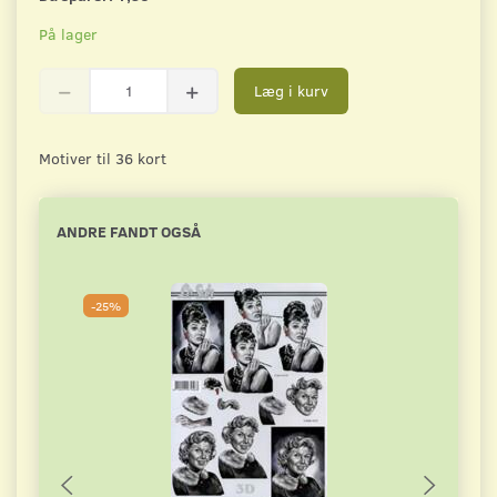
På lager
Læg i kurv
Motiver til 36 kort
ANDRE FANDT OGSÅ
-25%
-2