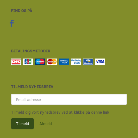
FIND OS PÅ
BETALINGSMETODER
TILMELD NYHEDSBREV
Email-
adresse
Tilmeld dig vort nyhedsbrev ved at klikke på denne
link
Tilmeld
Afmeld