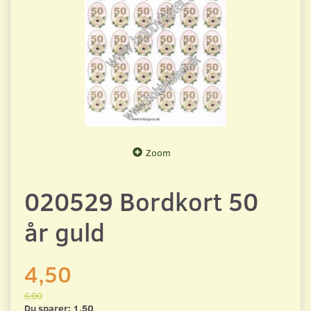
Zoom
020529 Bordkort 50
år guld
4,50
6,00
Du sparer:
1,50