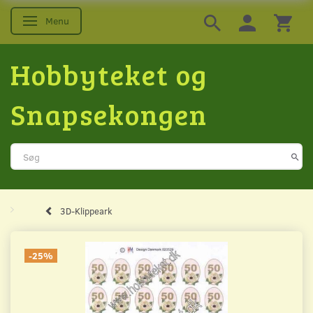
Menu
Skifte navigation
Hobbyteket og
Snapsekongen
3D-Klippeark
-25%