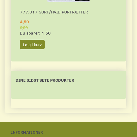
777.017 SORT/HVID PORTRÆTTER
DAHL
4,50
4,50
6,00
6,00
Du sparer:
1,50
Du s
Læg i kurv
Læg 
DINE SIDST SETE PRODUKTER
INFORMATIONER