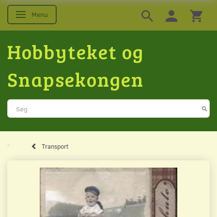
Menu
Skifte navigation
Hobbyteket og
Snapsekongen
Transport