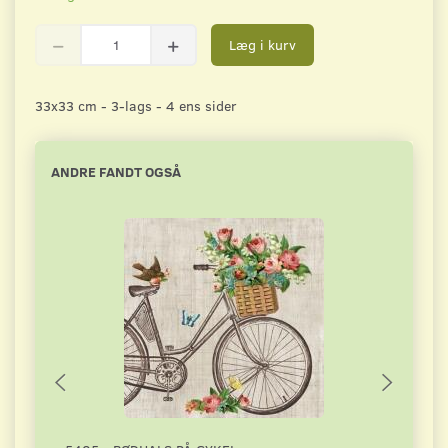
Læg i kurv
33x33 cm - 3-lags - 4 ens sider
ANDRE FANDT OGSÅ
Pop