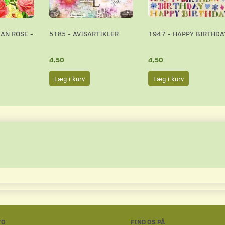
IAN ROSE -
5185 - AVISARTIKLER
1947 - HAPPY BIRTHDA
4,50
4,50
Læg i kurv
Læg i kurv
TO
FIND OS PÅ