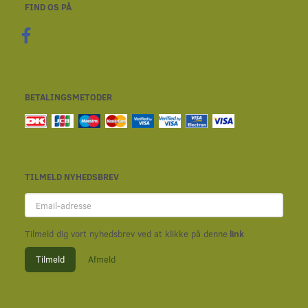
FIND OS PÅ
BETALINGSMETODER
TILMELD NYHEDSBREV
Email-
adresse
Tilmeld dig vort nyhedsbrev ved at klikke på denne
link
Tilmeld
Afmeld