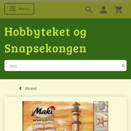
Menu
Skifte navigation
Hobbyteket og
Snapsekongen
Strand