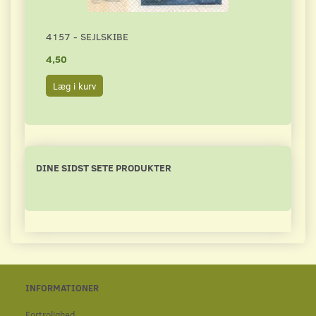
4157 - SEJLSKIBE
3331
4,50
4,00
Læg i kurv
Læg 
DINE SIDST SETE PRODUKTER
INFORMATIONER
Fortrolighed