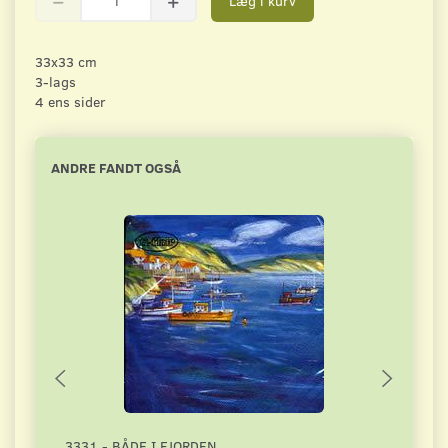
Læg i kurv
33x33 cm
3-lags
4 ens sider
ANDRE FANDT OGSÅ
3331 - BÅDE I FJORDEN
4071