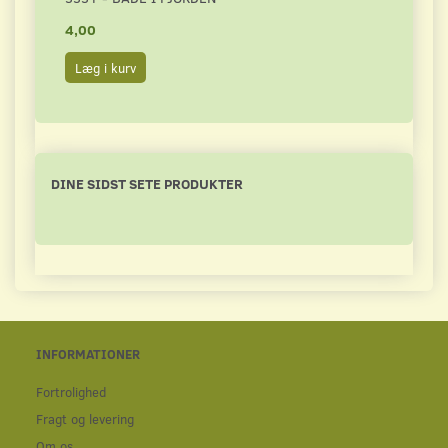
4,00
4,50
Læg i kurv
Læg 
DINE SIDST SETE PRODUKTER
INFORMATIONER
Fortrolighed
Fragt og levering
Om os