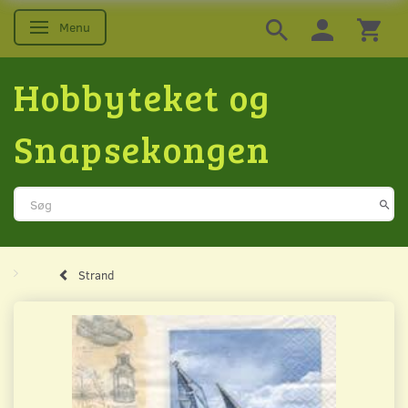
Menu
Skifte navigation
Hobbyteket og
Snapsekongen
Strand