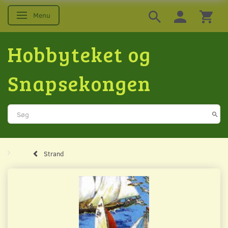
Menu
Skifte navigation
Hobbyteket og
Snapsekongen
Strand