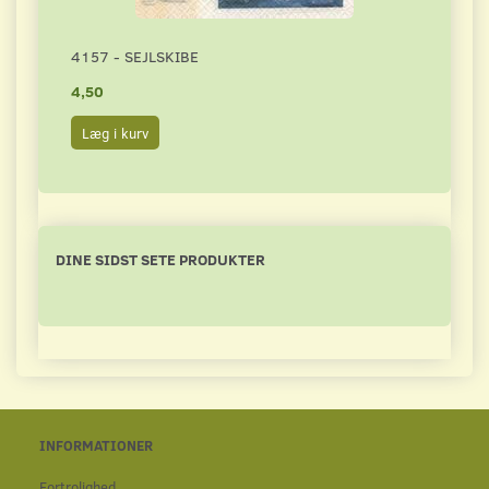
4157 - SEJLSKIBE
3331
4,50
4,00
Læg i kurv
Læg 
DINE SIDST SETE PRODUKTER
INFORMATIONER
Fortrolighed