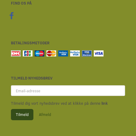
FIND OS PÅ
BETALINGSMETODER
TILMELD NYHEDSBREV
Email-
adresse
Tilmeld dig vort nyhedsbrev ved at klikke på denne
link
Tilmeld
Afmeld