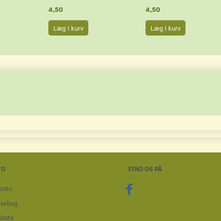
4,50
4,50
Læg i kurv
Læg i kurv
TO
FIND OS PÅ
onto
ssebog
liste