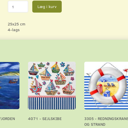
Læg i kurv
25x25 cm
4-lags
 FJORDEN
4071 - SEJLSKIBE
3305 - REDNINGSKRAN
OG STRAND