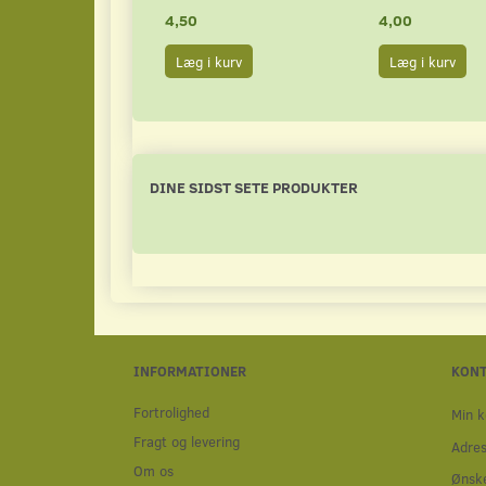
4,50
4,00
Læg i kurv
Læg i kurv
DINE SIDST SETE PRODUKTER
INFORMATIONER
KON
Fortrolighed
Min k
Fragt og levering
Adre
Om os
Ønske