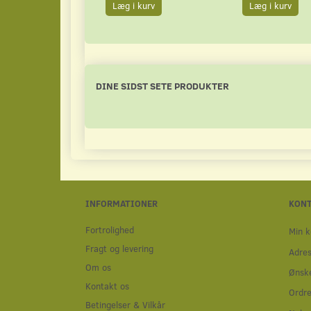
Læg i kurv
Læg i kurv
DINE SIDST SETE PRODUKTER
INFORMATIONER
KON
Fortrolighed
Min k
Fragt og levering
Adre
Om os
Ønske
Kontakt os
Ordre
Betingelser & Vilkår