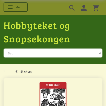
Menu
Skifte navigation
Hobbyteket og
Snapsekongen
Stickers