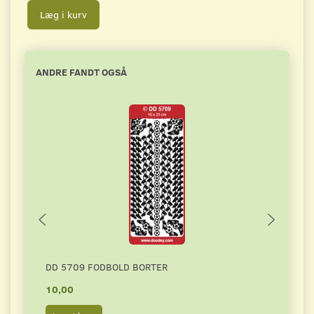
Læg i kurv
ANDRE FANDT OGSÅ
DD 5709 FODBOLD BORTER
NO.1
10,00
10,0