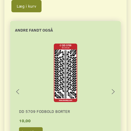
Læg i kurv
ANDRE FANDT OGSÅ
DD 5709 FODBOLD BORTER
NO.1
10,00
10,0