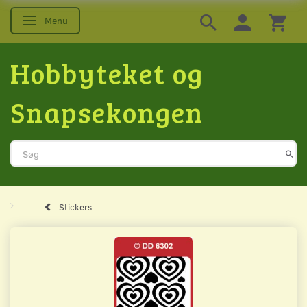
Menu
Skifte navigation
Hobbyteket og
Snapsekongen
Stickers