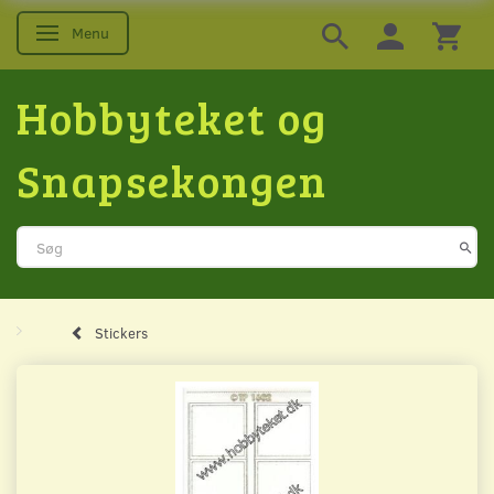
Menu
Skifte navigation
Hobbyteket og
Snapsekongen
Stickers