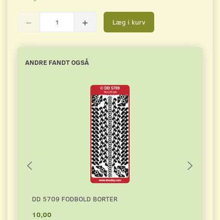
Læg i kurv
ANDRE FANDT OGSÅ
DD 5709 FODBOLD BORTER
NO.1
10,00
10,0