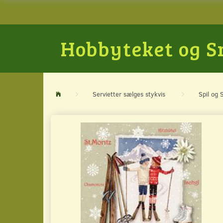
Hobbyteket og 
Servietter sælges stykvis
Spil og 