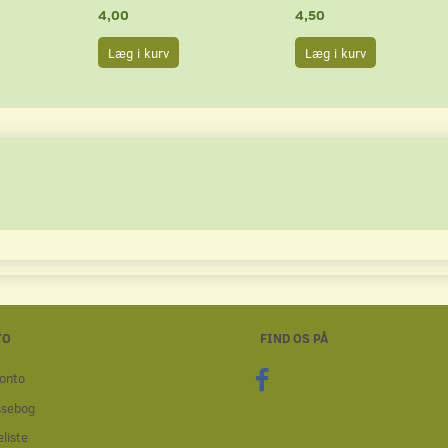
4,00
4,50
Læg i kurv
Læg i kurv
TO
FIND OS PÅ
onto
ssebog
liste