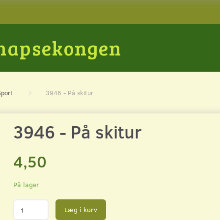
Snapsekongen
Sport
3946 - På skitur
3946 - På skitur
4,50
På lager
Læg i kurv