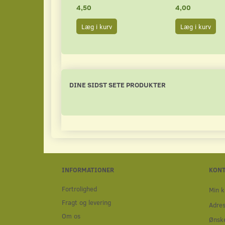
4,50
4,00
Læg i kurv
Læg i kurv
DINE SIDST SETE PRODUKTER
INFORMATIONER
KON
Fortrolighed
Min k
Fragt og levering
Adre
Om os
Ønske