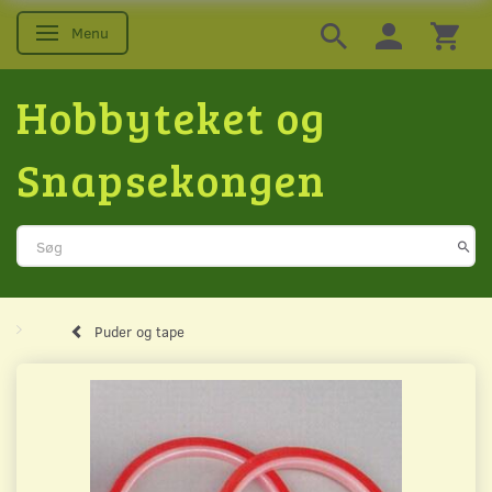
Menu
Skifte navigation
Hobbyteket og
Snapsekongen
Puder og tape