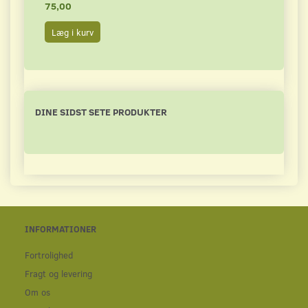
75,00
15,0
Læg i kurv
Læg 
DINE SIDST SETE PRODUKTER
INFORMATIONER
Fortrolighed
Fragt og levering
Om os