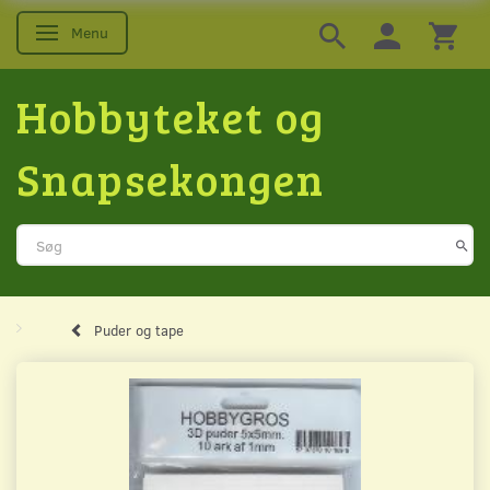
Menu
Skifte navigation
Hobbyteket og
Snapsekongen
Puder og tape