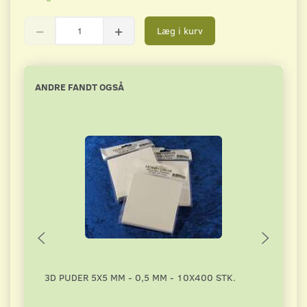
Læg i kurv
ANDRE FANDT OGSÅ
3D PUDER 5X5 MM - 0,5 MM - 10X400 STK.
JOY 