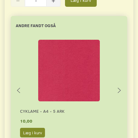
Læg i kurv
ANDRE FANDT OGSÅ
CYKLAME - A4 - 5 ARK
GRAN
10,00
10,0
Læg i kurv
Læg 