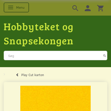
Menu
Skifte navigation
Hobbyteket og
Snapsekongen
Play Cut karton