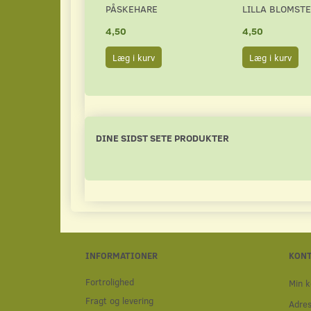
PÅSKEHARE
LILLA BLOMST
4,50
4,50
Læg i kurv
Læg i kurv
DINE SIDST SETE PRODUKTER
INFORMATIONER
KON
Fortrolighed
Min k
Fragt og levering
Adre