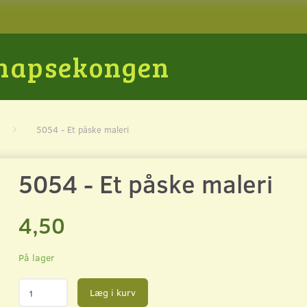
Snapsekongen
5054 - Et påske maleri
5054 - Et påske maleri
4,50
På lager
Læg i kurv