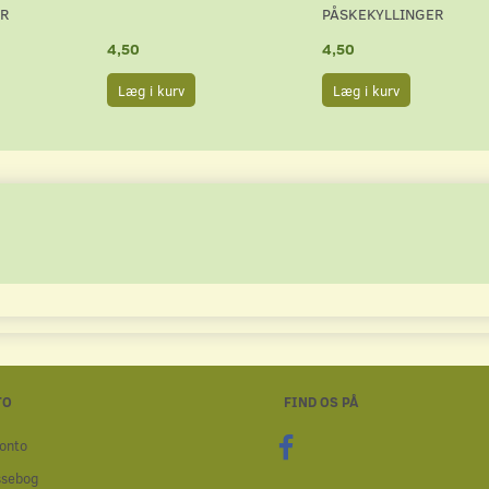
ER
PÅSKEKYLLINGER
4,50
4,50
Læg i kurv
Læg i kurv
TO
FIND OS PÅ
onto
ssebog