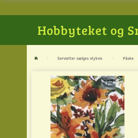
Hobbyteket og 
Servietter sælges stykvis
Påske