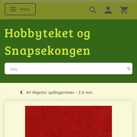
Menu
Skifte navigation
Hobbyteket og
Snapsekongen
NY Majestic quillingstrimler - 3,9 mm