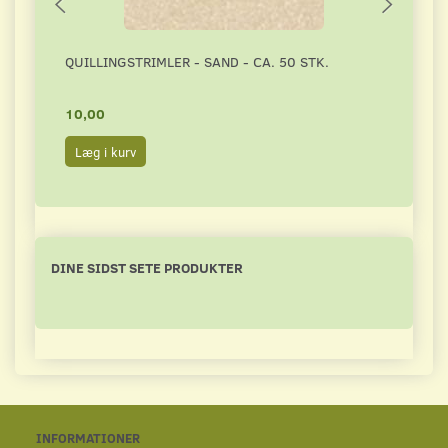
QUILLINGSTRIMLER - SAND - CA. 50 STK.
QUILL
10,00
10,0
Læg i kurv
Læg 
DINE SIDST SETE PRODUKTER
INFORMATIONER