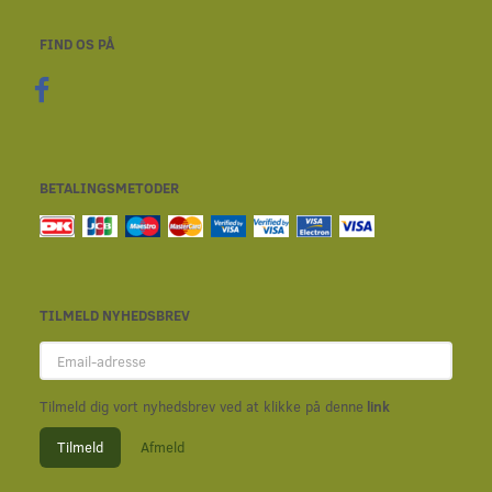
FIND OS PÅ
BETALINGSMETODER
TILMELD NYHEDSBREV
Email-
adresse
Tilmeld dig vort nyhedsbrev ved at klikke på denne
link
Tilmeld
Afmeld