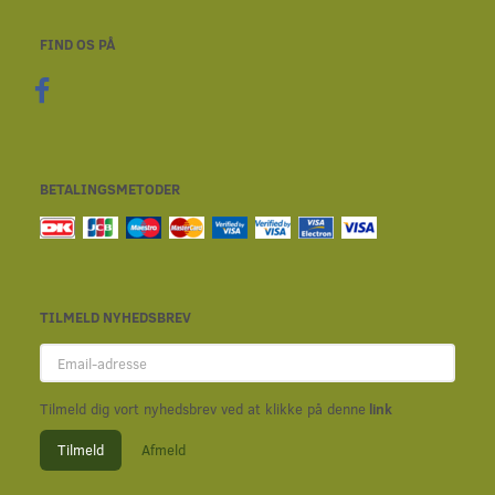
FIND OS PÅ
BETALINGSMETODER
TILMELD NYHEDSBREV
Email-
adresse
Tilmeld dig vort nyhedsbrev ved at klikke på denne
link
Tilmeld
Afmeld