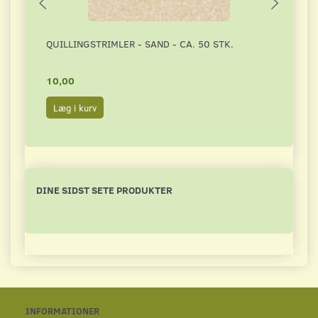
QUILLINGSTRIMLER - SAND - CA. 50 STK.
QUILL
10,00
10,0
Læg i kurv
Læg 
DINE SIDST SETE PRODUKTER
INFORMATIONER