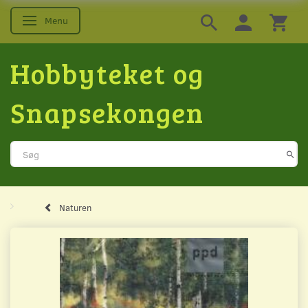
Menu
Skifte navigation
Hobbyteket og
Snapsekongen
Naturen