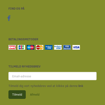
FIND OS PÅ
BETALINGSMETODER
TILMELD NYHEDSBREV
Email-
adresse
Tilmeld dig vort nyhedsbrev ved at klikke på denne
link
Tilmeld
Afmeld