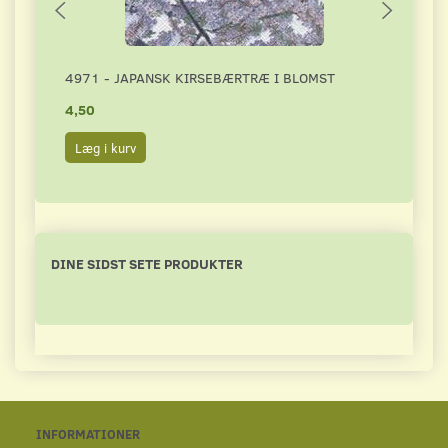
4971 - JAPANSK KIRSEBÆRTRÆ I BLOMST
5549
4,50
5,00
Læg i kurv
Læg 
DINE SIDST SETE PRODUKTER
INFORMATIONER