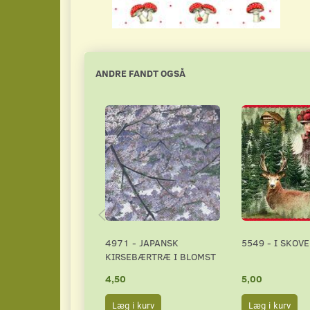
ANDRE FANDT OGSÅ
4971 - JAPANSK
5549 - I SKOV
KIRSEBÆRTRÆ I BLOMST
4,50
5,00
Læg i kurv
Læg i kurv