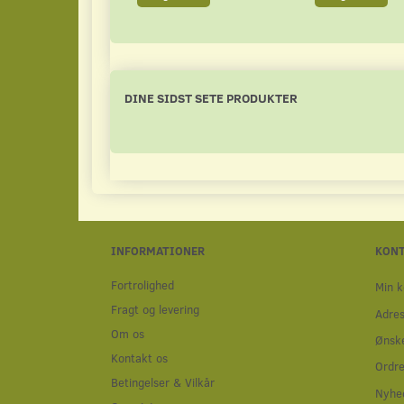
DINE SIDST SETE PRODUKTER
INFORMATIONER
KON
Fortrolighed
Min k
Fragt og levering
Adre
Om os
Ønske
Kontakt os
Ordre
Betingelser & Vilkår
Nyhe