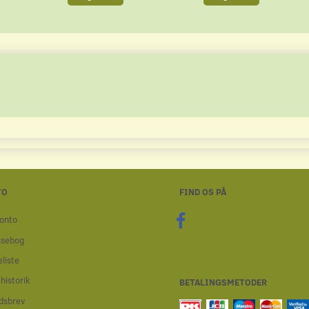
TO
FIND OS PÅ
onto
ssebog
liste
historik
BETALINGSMETODER
dsbrev