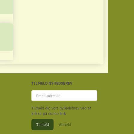
TILMELD NYHEDSBREV
Email-
adresse
Tilmeld dig vort nyhedsbrev ved at
klikke på denne
link
Tilmeld
Afmeld