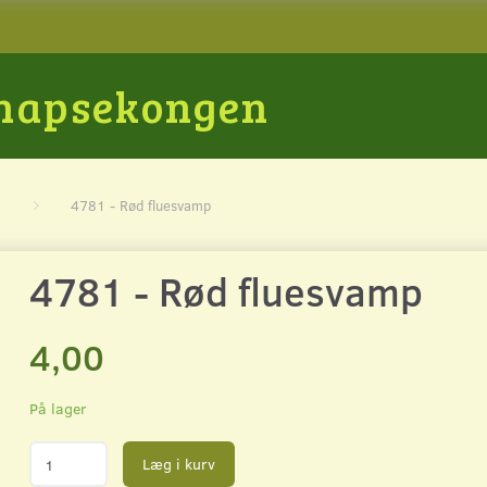
Snapsekongen
4781 - Rød fluesvamp
4781 - Rød fluesvamp
4,00
På lager
Læg i kurv