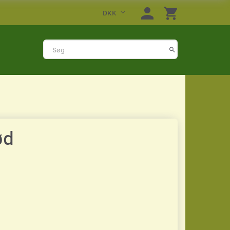
DKK
ød