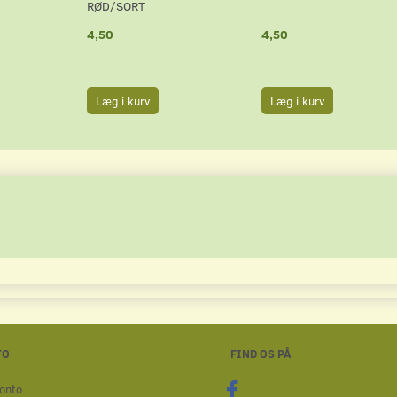
RØD/SORT
4,50
4,50
Læg i kurv
Læg i kurv
TO
FIND OS PÅ
onto