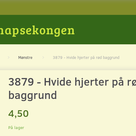
Snapsekongen
Mønstre
3879 - Hvide hjerter på rød baggrund
3879 - Hvide hjerter på r
baggrund
4,50
På lager