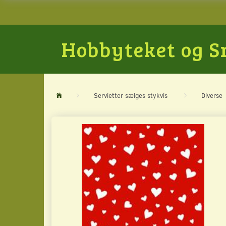
Hobbyteket og 
Servietter sælges stykvis
Diverse