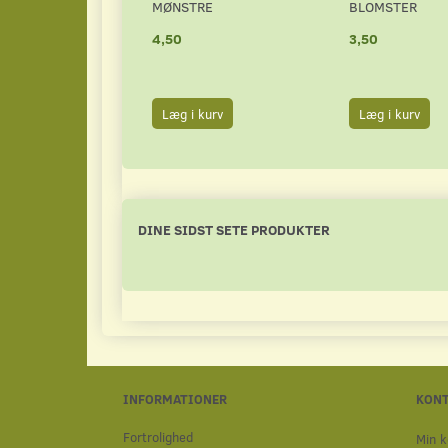
MØNSTRE
BLOMSTER
4,50
3,50
Læg i kurv
Læg i kurv
DINE SIDST SETE PRODUKTER
INFORMATIONER
KON
Fortrolighed
Min k