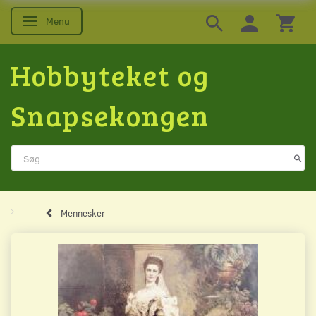
Menu
Skifte navigation
Hobbyteket og
Snapsekongen
Mennesker