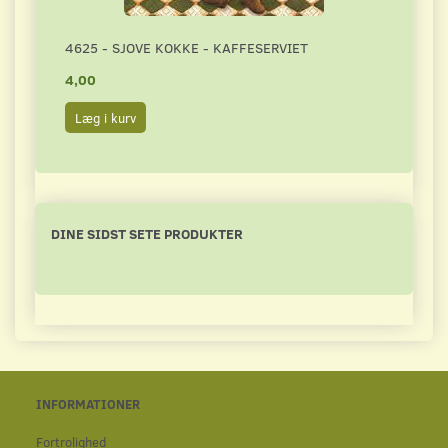
4625 - SJOVE KOKKE - KAFFESERVIET
3243
4,00
4,50
Læg i kurv
Læg 
DINE SIDST SETE PRODUKTER
INFORMATIONER
Fortrolighed